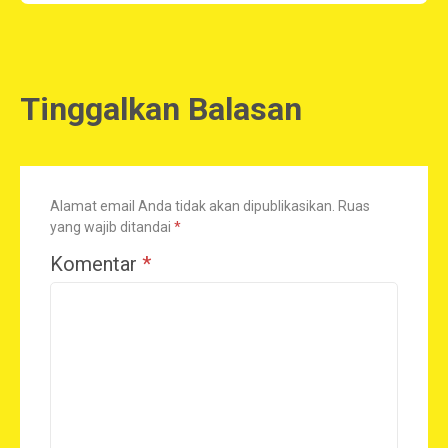
Tinggalkan Balasan
Alamat email Anda tidak akan dipublikasikan.
Ruas
yang wajib ditandai
*
Komentar
*