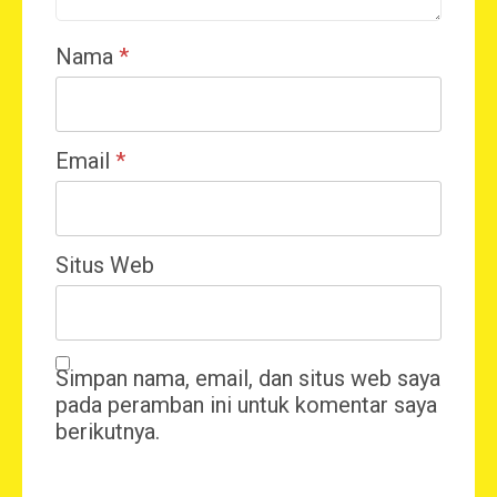
Nama
*
Email
*
Situs Web
Simpan nama, email, dan situs web saya
pada peramban ini untuk komentar saya
berikutnya.