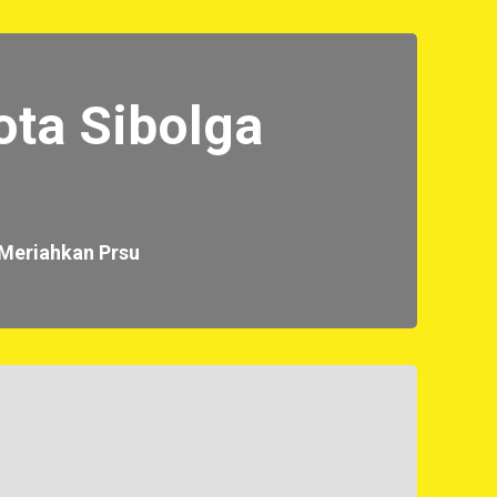
ota Sibolga
 Meriahkan Prsu