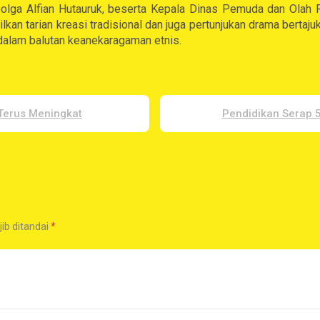
bolga Alfian Hutauruk, beserta Kepala Dinas Pemuda dan Olah
an tarian kreasi tradisional dan juga pertunjukan drama berta
dalam balutan keanekaragaman etnis.
Terus Meningkat
Pendidikan Serap 
ib ditandai
*