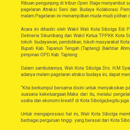
Ribuan pengunjung di tribun
Open Stage
menyambut sal
pagelaran Atraksi Seni dan Budaya Kolaborasi Pem
malam.Pagelaran ini menampilkan muda-mudi pilihan 
Acara ini dihadiri oleh Wakil Wali Kota Sibolga Edi
Delmeria Sikumbang dan Wakil Ketua TP.PKK Kota Si
tokoh budayawan, pendidikan, tokoh masyarakat Kota 
Bupati Kab. Tapanuli Tengah (Tapteng) Bakhtiar Ah
pimpinan OPD Kab. Tapteng.
Dalam sambutannya, Wali Kota Sibolga Drs. H.M Syar
adanya malam pagelaran atraksi budaya ini, dapat me
“Kita berkumpul bersama disini untuk menyaksikan pag
suasana kekeluargaan.Maka dari itu, melalui pergel
usaha dan ekonomi kreatif di Kota Sibolga,begitu juga
Untuk mengapresiasi hal ini, Wali Kota Sibolga mem
berbagai perguruan tinggi yang berasal dari Kota Sibo