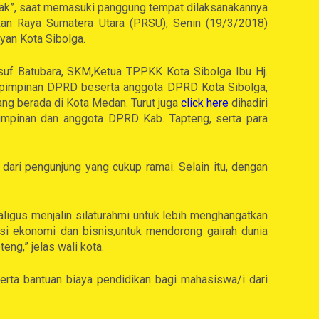
nak”, saat memasuki panggung tempat dilaksanakannya
kan Raya Sumatera Utara (PRSU), Senin (19/3/2018)
yan Kota Sibolga.
usuf Batubara, SKM,Ketua TP.PKK Kota Sibolga Ibu Hj.
, pimpinan DPRD beserta anggota DPRD Kota Sibolga,
ang berada di Kota Medan. Turut juga
click here
dihadiri
pimpinan dan anggota DPRD Kab. Tapteng, serta para
ari pengunjung yang cukup ramai. Selain itu, dengan
aligus menjalin silaturahmi untuk lebih menghangatkan
nsi ekonomi dan bisnis,untuk mendorong gairah dunia
ng,” jelas wali kota.
erta bantuan biaya pendidikan bagi mahasiswa/i dari