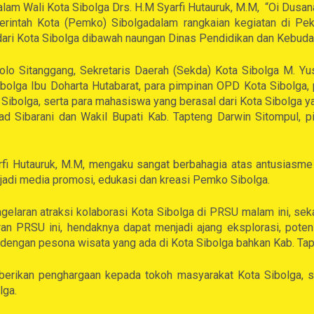
am Wali Kota Sibolga Drs. H.M Syarfi Hutauruk, M.M, “Oi Dusa
erintah Kota (Pemko) Sibolgadalam rangkaian kegiatan di Pe
dari Kota Sibolga dibawah naungan Dinas Pendidikan dan Kebuda
 Polo Sitanggang, Sekretaris Daerah (Sekda) Kota Sibolga M. Y
bolga Ibu Doharta Hutabarat, para pimpinan OPD Kota Sibolga
Sibolga, serta para mahasiswa yang berasal dari Kota Sibolga y
mad Sibarani dan Wakil Bupati Kab. Tapteng Darwin Sitompul, 
fi Hutauruk, M.M, mengaku sangat berbahagia atas antusiasme d
njadi media promosi, edukasi dan kreasi Pemko Sibolga.
elaran atraksi kolaborasi Kota Sibolga di PRSU malam ini, sek
aran PRSU ini, hendaknya dapat menjadi ajang eksplorasi, pote
 dengan pesona wisata yang ada di Kota Sibolga bahkan Kab. Tapte
berikan penghargaan kepada tokoh masyarakat Kota Sibolga, s
lga.