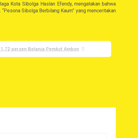
 Raga Kota Sibolga Haslan Efendy, mengatakan bahwa
juk “Pesona Sibolga Berbilang Kaum” yang menceritakan
51,72 persen Belanja Pemkot Ambon