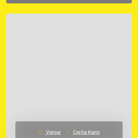
Velour
Cerita Kami