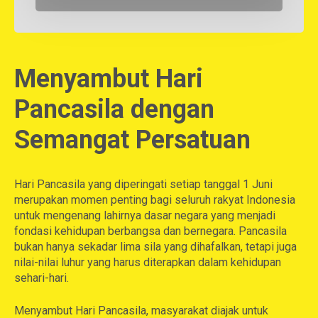
Menyambut Hari
Pancasila dengan
Semangat Persatuan
Hari Pancasila yang diperingati setiap tanggal 1 Juni
merupakan momen penting bagi seluruh rakyat Indonesia
untuk mengenang lahirnya dasar negara yang menjadi
fondasi kehidupan berbangsa dan bernegara. Pancasila
bukan hanya sekadar lima sila yang dihafalkan, tetapi juga
nilai-nilai luhur yang harus diterapkan dalam kehidupan
sehari-hari.
Menyambut Hari Pancasila, masyarakat diajak untuk