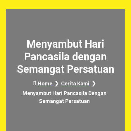
Menyambut Hari
Pancasila dengan
Semangat Persatuan
Home
Cerita Kami
Menyambut Hari Pancasila Dengan
Semangat Persatuan