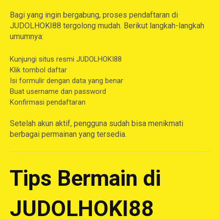
Bagi yang ingin bergabung, proses pendaftaran di
JUDOLHOKI88 tergolong mudah. Berikut langkah-langkah
umumnya:
Kunjungi situs resmi JUDOLHOKI88
Klik tombol daftar
Isi formulir dengan data yang benar
Buat username dan password
Konfirmasi pendaftaran
Setelah akun aktif, pengguna sudah bisa menikmati
berbagai permainan yang tersedia.
Tips Bermain di
JUDOLHOKI88