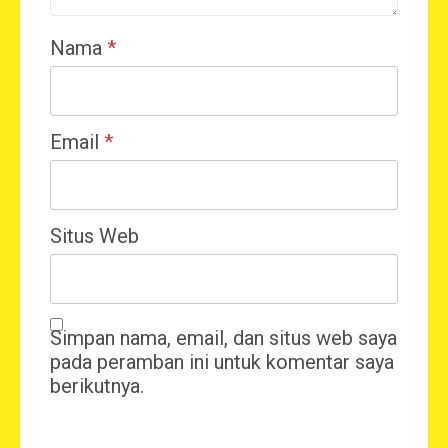
Nama
*
Email
*
Situs Web
Simpan nama, email, dan situs web saya
pada peramban ini untuk komentar saya
berikutnya.