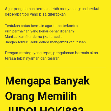
Agar pengalaman bermain lebih menyenangkan, berikut
beberapa tips yang bisa diterapkan:
Tentukan batas bermain agar tetap terkontrol
Pilih permainan yang benar-benar dipahami
Manfaatkan fitur demo jika tersedia
Jangan terburu-buru dalam mengambil keputusan
Dengan strategi yang tepat, pengalaman bermain akan
terasa lebih nyaman dan terarah.
Mengapa Banyak
Orang Memilih