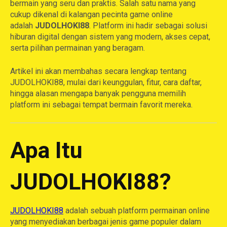
bermain yang seru dan praktis. Salah satu nama yang
cukup dikenal di kalangan pecinta game online
adalah
JUDOLHOKI88
. Platform ini hadir sebagai solusi
hiburan digital dengan sistem yang modern, akses cepat,
serta pilihan permainan yang beragam.
Artikel ini akan membahas secara lengkap tentang
JUDOLHOKI88, mulai dari keunggulan, fitur, cara daftar,
hingga alasan mengapa banyak pengguna memilih
platform ini sebagai tempat bermain favorit mereka.
Apa Itu
JUDOLHOKI88?
JUDOLHOKI88
adalah sebuah platform permainan online
yang menyediakan berbagai jenis game populer dalam