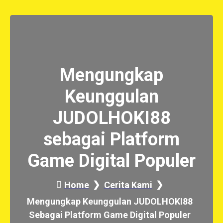
Mengungkap
Keunggulan
JUDOLHOKI88
sebagai Platform
Game Digital Populer
Home
Cerita Kami
Mengungkap Keunggulan JUDOLHOKI88
Sebagai Platform Game Digital Populer