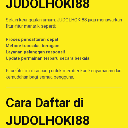
JUDOLHOKI88
Selain keunggulan umum, JUDOLHOKI88 juga menawarkan
fitur-fitur menarik seperti:
Proses pendaftaran cepat
Metode transaksi beragam
Layanan pelanggan responsif
Update permainan terbaru secara berkala
Fitur-fitur ini dirancang untuk memberikan kenyamanan dan
kemudahan bagi semua pengguna.
Cara Daftar di
JUDOLHOKI88