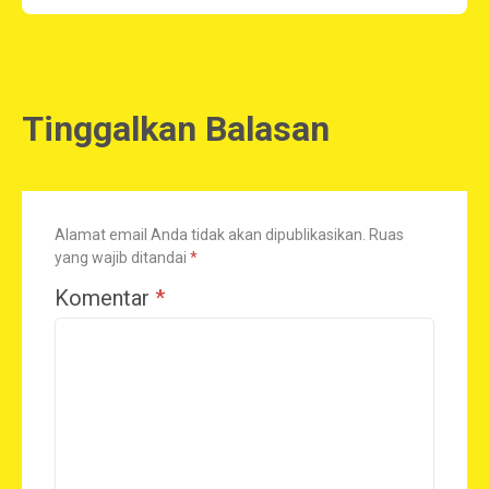
Tinggalkan Balasan
Alamat email Anda tidak akan dipublikasikan.
Ruas
yang wajib ditandai
*
Komentar
*