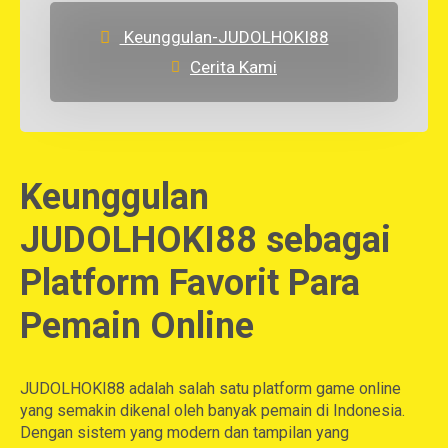
Keunggulan-JUDOLHOKI88
Cerita Kami
Keunggulan
JUDOLHOKI88 sebagai
Platform Favorit Para
Pemain Online
JUDOLHOKI88 adalah salah satu platform game online
yang semakin dikenal oleh banyak pemain di Indonesia.
Dengan sistem yang modern dan tampilan yang