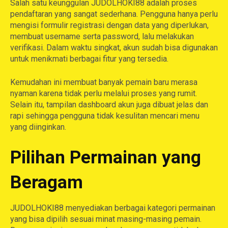
Salah satu keunggulan JUDOLHOKI88 adalah proses
pendaftaran yang sangat sederhana. Pengguna hanya perlu
mengisi formulir registrasi dengan data yang diperlukan,
membuat username serta password, lalu melakukan
verifikasi. Dalam waktu singkat, akun sudah bisa digunakan
untuk menikmati berbagai fitur yang tersedia.
Kemudahan ini membuat banyak pemain baru merasa
nyaman karena tidak perlu melalui proses yang rumit.
Selain itu, tampilan dashboard akun juga dibuat jelas dan
rapi sehingga pengguna tidak kesulitan mencari menu
yang diinginkan.
Pilihan Permainan yang
Beragam
JUDOLHOKI88 menyediakan berbagai kategori permainan
yang bisa dipilih sesuai minat masing-masing pemain.