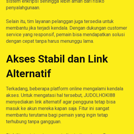
sistem enkripsi sehingga lebih aman dari risiko
penyalahgunaan.
Selain itu, tim layanan pelanggan juga tersedia untuk
membantu jika terjadi kendala. Dengan dukungan customer
service yang responsif, pemain bisa mendapatkan solusi
dengan cepat tanpa harus menunggu lama.
Akses Stabil dan Link
Alternatif
Terkadang, beberapa platform online mengalami kendala
akses. Untuk mengatasi hal tersebut, JUDOLHOKI88
menyediakan link alternatif agar pengguna tetap bisa
masuk ke akun mereka kapan saja. Fitur ini sangat
membantu terutama bagi pemain yang ingin tetap
terhubung tanpa gangguan.