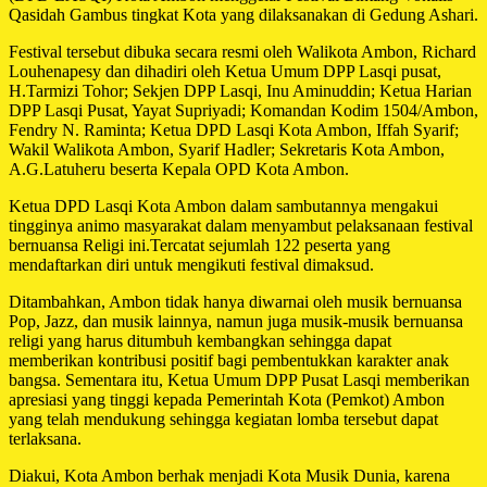
Qasidah Gambus tingkat Kota yang dilaksanakan di Gedung Ashari.
Festival tersebut dibuka secara resmi oleh Walikota Ambon, Richard
Louhenapesy dan dihadiri oleh Ketua Umum DPP Lasqi pusat,
H.Tarmizi Tohor; Sekjen DPP Lasqi, Inu Aminuddin; Ketua Harian
DPP Lasqi Pusat, Yayat Supriyadi; Komandan Kodim 1504/Ambon,
Fendry N. Raminta; Ketua DPD Lasqi Kota Ambon, Iffah Syarif;
Wakil Walikota Ambon, Syarif Hadler; Sekretaris Kota Ambon,
A.G.Latuheru beserta Kepala OPD Kota Ambon.
Ketua DPD Lasqi Kota Ambon dalam sambutannya mengakui
tingginya animo masyarakat dalam menyambut pelaksanaan festival
bernuansa Religi ini.Tercatat sejumlah 122 peserta yang
mendaftarkan diri untuk mengikuti festival dimaksud.
Ditambahkan, Ambon tidak hanya diwarnai oleh musik bernuansa
Pop, Jazz, dan musik lainnya, namun juga musik-musik bernuansa
religi yang harus ditumbuh kembangkan sehingga dapat
memberikan kontribusi positif bagi pembentukkan karakter anak
bangsa. Sementara itu, Ketua Umum DPP Pusat Lasqi memberikan
apresiasi yang tinggi kepada Pemerintah Kota (Pemkot) Ambon
yang telah mendukung sehingga kegiatan lomba tersebut dapat
terlaksana.
Diakui, Kota Ambon berhak menjadi Kota Musik Dunia, karena