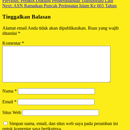
Navigasi
Previous:
Pemkot Dukung Pengembangan Transportasi Laut
Next:
ASN Ramaikan Puncak Peringatan Islam Ke 665 Tahun
pos
Tinggalkan Balasan
Alamat email Anda tidak akan dipublikasikan.
Ruas yang wajib
ditandai
*
Komentar
*
Nama
*
Email
*
Situs Web
Simpan nama, email, dan situs web saya pada peramban ini
untuk komentar saya berikutnya.