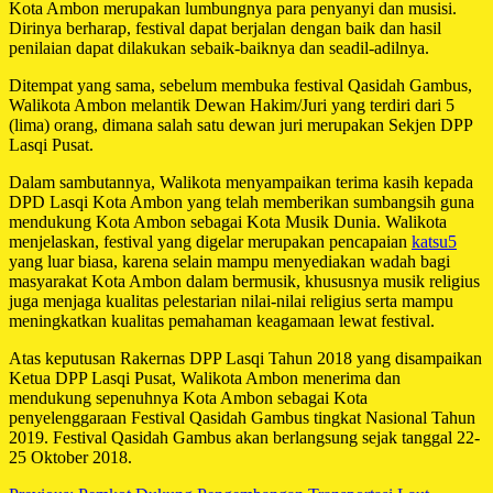
Kota Ambon merupakan lumbungnya para penyanyi dan musisi.
Dirinya berharap, festival dapat berjalan dengan baik dan hasil
penilaian dapat dilakukan sebaik-baiknya dan seadil-adilnya.
Ditempat yang sama, sebelum membuka festival Qasidah Gambus,
Walikota Ambon melantik Dewan Hakim/Juri yang terdiri dari 5
(lima) orang, dimana salah satu dewan juri merupakan Sekjen DPP
Lasqi Pusat.
Dalam sambutannya, Walikota menyampaikan terima kasih kepada
DPD Lasqi Kota Ambon yang telah memberikan sumbangsih guna
mendukung Kota Ambon sebagai Kota Musik Dunia. Walikota
menjelaskan, festival yang digelar merupakan pencapaian
katsu5
yang luar biasa, karena selain mampu menyediakan wadah bagi
masyarakat Kota Ambon dalam bermusik, khususnya musik religius
juga menjaga kualitas pelestarian nilai-nilai religius serta mampu
meningkatkan kualitas pemahaman keagamaan lewat festival.
Atas keputusan Rakernas DPP Lasqi Tahun 2018 yang disampaikan
Ketua DPP Lasqi Pusat, Walikota Ambon menerima dan
mendukung sepenuhnya Kota Ambon sebagai Kota
penyelenggaraan Festival Qasidah Gambus tingkat Nasional Tahun
2019. Festival Qasidah Gambus akan berlangsung sejak tanggal 22-
25 Oktober 2018.